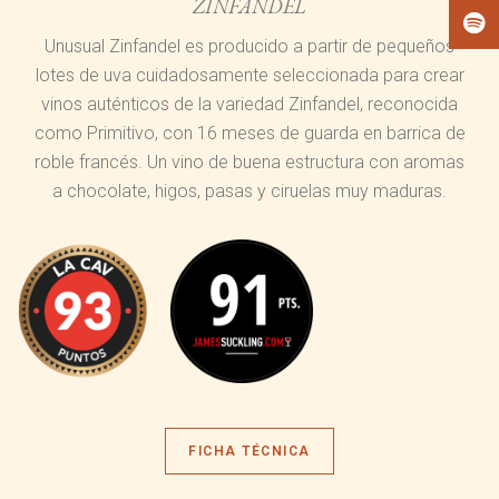
ZINFANDEL
Unusual Zinfandel es producido a partir de pequeños
lotes de uva cuidadosamente seleccionada para crear
vinos auténticos de la variedad Zinfandel, reconocida
como Primitivo, con 16 meses de guarda en barrica de
roble francés. Un vino de buena estructura con aromas
a chocolate, higos, pasas y ciruelas muy maduras.
FICHA TÉCNICA